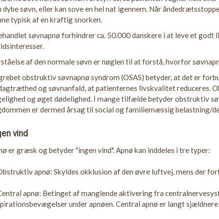
 dybe søvn, eller kan sove en hel nat igennem. Når åndedrætsstopp
ne typisk af en kraftig snorken.
handlet søvnapnø forhindrer ca. 50.000 danskere i at leve et godt li
tidsinteresser.
ståelse af den normale søvn er nøglen til at forstå, hvorfor søvnap
grebet obstruktiv søvnapnø syndrom (OSAS) betyder, at det er for
dagtræthed og søvnanfald, at patienternes livskvalitet reduceres.
elighed og øget dødelighed. I mange tilfælde betyder obstruktiv s
dommen er dermed årsag til social og familiemæssig belastning/de
gen vind
ø er græsk og betyder "ingen vind". Apnø kan inddeles i tre typer:
Obstruktiv apnø: Skyldes okklusion af den øvre luftvej, mens der fo
Central apnø: Betinget af manglende aktivering fra centralnervesys
pirationsbevægelser under apnøen. Central apnø er langt sjældnere