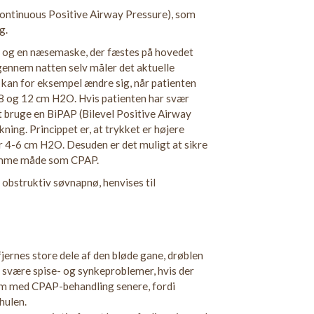
ontinuous Positive Airway Pressure), som
g.
ge og en næsemaske, der fæstes på hovedet
gennem natten selv måler det aktuelle
 kan for eksempel ændre sig, når patienten
 8 og 12 cm H2O. Hvis patienten har svær
 bruge en BiPAP (Bilevel Positive Airway
ning. Princippet er, at trykket er højere
er 4-6 cm H2O. Desuden er det muligt at sikre
samme måde som CPAP.
obstruktiv søvnapnø, henvises til
ernes store dele af den bløde gane, drøblen
 svære spise- og synkeproblemer, hvis der
em med CPAP-behandling senere, fordi
hulen.