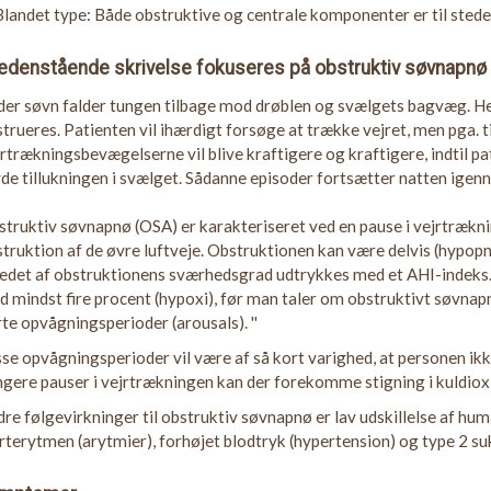
Blandet type: Både obstruktive og centrale komponenter er til stede
nedenstående skrivelse fokuseres på obstruktiv søvnapnø
er søvn falder tungen tilbage mod drøblen og svælgets bagvæg. Herv
trueres. Patienten vil ihærdigt forsøge at trække vejret, men pga. t
rtrækningsbevægelserne vil blive kraftigere og kraftigere, indtil pa
de tillukningen i svælget. Sådanne episoder fortsætter natten igen
truktiv søvnapnø (OSA) er karakteriseret ved en pause i vejrtrækni
truktion af de øvre luftveje. Obstruktionen kan være delvis (hypopn
ledet af obstruktionens sværhedsgrad udtrykkes med et AHI-indeks.
 mindst fire procent (hypoxi), før man taler om obstruktivt søvn
te opvågningsperioder (arousals). ''
se opvågningsperioder vil være af så kort varighed, at personen ikke
gere pauser i vejrtrækningen kan der forekomme stigning i kuldioxi
re følgevirkninger til obstruktiv søvnapnø er lav udskillelse af h
rterytmen (arytmier), forhøjet blodtryk (hypertension) og type 2 