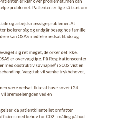
. Patienten er klar over problemet, men kan
fhjælpe problemet. Patienten er lige så træt om
iale og arbejdsmæssige problemer. At
er isolerer sig og undgår besøg hos familie
dvidere kan OSAS medføre nedsat libido og
evæget sig ret meget, de orker det ikke.
 OSAS er overvægtige. På Respirationscenter
ter med obstruktiv søvnapnø” i 2002 vist en
handling. Vægttab vil sænke trykbehovet,
nen være nedsat. Ikke at have sovet i 24
n, vil bremselængden ved en
elser, da patientklientellet omfatter
fficiens med behov for C02 –måling på hud