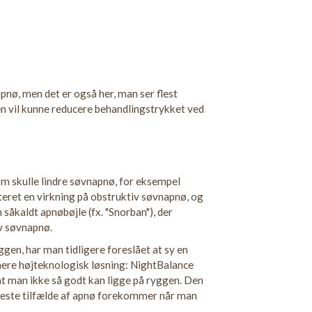
ø, men det er også her, man ser flest
en vil kunne reducere behandlingstrykket ved
om skulle lindre søvnapnø, for eksempel
eret en virkning på obstruktiv søvnapnø, og
såkaldt apnøbøjle (fx. "Snorban"), der
iv søvnapnø.
gen, har man tidligere foreslået at sy en
 mere højteknologisk løsning: NightBalance
, at man ikke så godt kan ligge på ryggen. Den
 fleste tilfælde af apnø forekommer når man