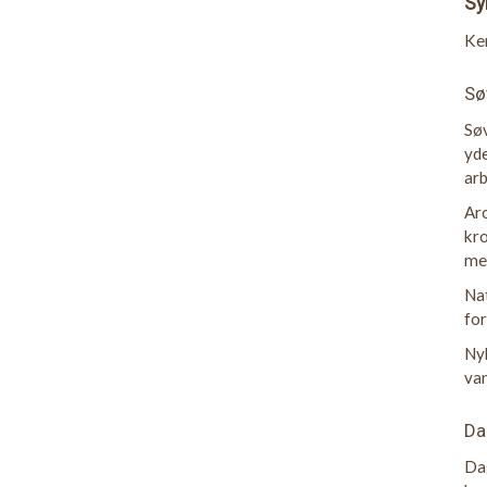
Sy
Ke
Sø
Søv
yde
arb
Aro
kro
med
Nat
for
Nyk
van
Da
Dag