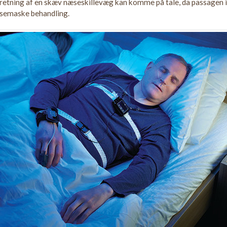
etning af en skæv næseskillevæg kan komme på tale, da passagen i n
semaske behandling.