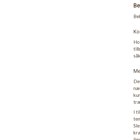
Be
Beh
Ko
Hos
til
så
Me
Der
næs
kun
træ
I t
ten
Sle
kræ
lig