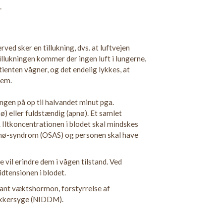
.
ed sker en tillukning, dvs. at luftvejen
illukningen kommer der ingen luft i lungerne.
tienten vågner, og det endelig lykkes, at
nem.
ngen på op til halvandet minut pga.
ø) eller fuldstændig (apnø). Et samlet
 Iltkoncentrationen i blodet skal mindskes
apnø-syndrom (OSAS) og personen skal have
 vil erindre dem i vågen tilstand. Ved
dtensionen i blodet.
umant væktshormon, forstyrrelse af
sukkersyge (NIDDM).