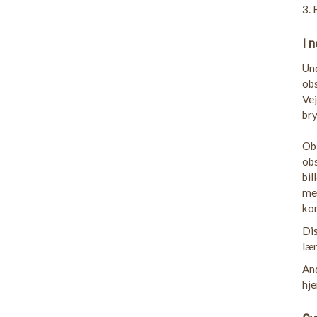
3. 
I 
Und
obs
Vej
bry
Obs
obs
bil
med
kor
Dis
læn
And
hje