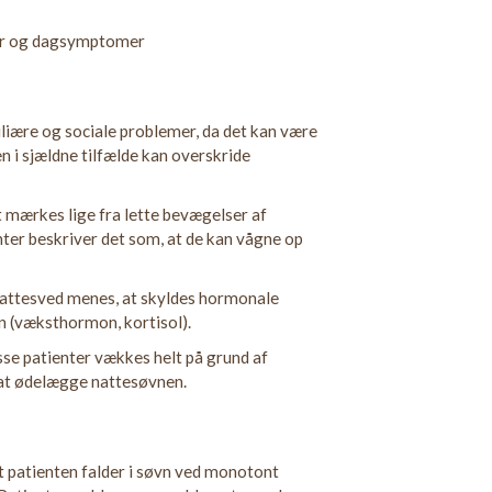
mer og dagsymptomer
iliære og sociale problemer, da det kan være
n i sjældne tilfælde kan overskride
 mærkes lige fra lette bevægelser af
enter beskriver det som, at de kan vågne op
Nattesved menes, at skyldes hormonale
n (væksthormon, kortisol).
se patienter vækkes helt på grund af
l at ødelægge nattesøvnen.
t patienten falder i søvn ved monotont