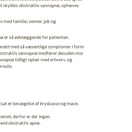
et skyldes obstruktiv søvnapnø, ophæves
v med familie, venner, job og
nø er så ødelæggende for patienten.
bundet med så væsentlige symptomer i form
 Obstruktiv søvnapnø medfører desuden stor
øvnapnø tidligt ophør med erhverv, og
route.
rtsat er bevægelse af bryskasse og mave.
temet, derfor er der ingen
 end obstruktiv apnø.