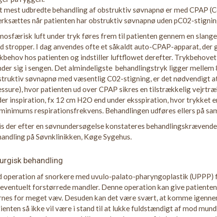
t mest udbredte behandling af obstruktiv søvnapnø er med CPAP (C
rksættes når patienten har obstruktiv søvnapnø uden pC02-stignin
osfærisk luft under tryk føres frem til patienten gennem en slan
 stropper. I dag anvendes ofte et såkaldt auto-CPAP-apparat, der 
kbehov hos patienten og indstiller luftflowet derefter. Trykbehovet
der sig i sengen. Det almindeligste behandlingstryk ligger mellem
truktiv søvnapnø med væsentlig C02-stigning, er det nødvendigt at
ssure), hvor patienten ud over CPAP sikres en tilstrækkelig vejrtræk
er inspiration, fx 12 cm H2O end under eksspiration, hvor trykket 
 minimums respirationsfrekvens. Behandlingen udføres ellers på 
s der efter en søvnundersøgelse konstateres behandlingskrævende 
andling på Søvnklinikken, Køge Sygehus.
rurgisk behandling
 operation af snorkere med uvulo-palato-pharyngoplastik (UPPP) fj
eventuelt forstørrede mandler. Denne operation kan give patienten
ernes for meget væv. Desuden kan det være svært, at komme igenn
ienten så ikke vil være i stand til at lukke fuldstændigt af mod mund