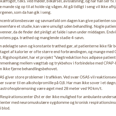
kæftiget, f.eks. ved møder, bilkørsel, avislæsning, og når han ser tv
e mande sig op til at holde sig vågen. At gå tidligt i seng vil ikke a
genen, som da han gik i seng.
ncentrationsbesvær og søvnanfald om dagen kan give patienten soc
nemføre et studie, kan være umuligt uden behandling. Nogle patient
venner, da de finder det pinligt at falde i søvn under middagen. En
potens pga. træthed og manglende stadie 4-søvn.
 ødelagte søvn og konstante træthed gør, at patienterne ikke får b
taget af kalorier er ofte større end forbrændingen, og mange med
, Rigshospitalet, har et projekt ”Vægtreduktion hos adipøse patien
mmenhæng mellem vægttab og trykbehov i forbindelse med CPAP-be
 ikke fjerne behandlingsbehovet.
S giver store problemer i trafikken. Ved svær OSAS vil reaktionsev
er svarer til en alkoholpromille på 0,8. Har man ikke sover i et døg
tastrofeopbremsning være øget med 28 meter ved 90 km/t.
Respirationscenter Øst er der ikke mulighed for ambulante undersøg
tienter med neuromuskulære sygdomme og kronisk respirationsinsu
i blod.