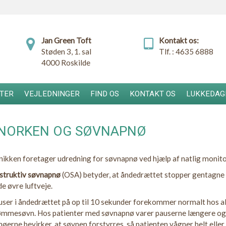
Jan Green Toft
Kontakt os:
Støden 3, 1. sal
Tlf. :
4635 6888
4000 Roskilde
TER
VEJLEDNINGER
FIND OS
KONTAKT OS
LUKKEDAG
NORKEN OG SØVNAPNØ
nikken foretager udredning for søvnapnø ved hjælp af natlig monito
struktiv søvnapnø
(OSA) betyder, at åndedrættet stopper gentagne
de øvre luftveje.
ser i åndedrættet på op til 10 sekunder forekommer normalt hos al
ømmesøvn. Hos patienter med søvnapnø varer pauserne længere og 
øerne bevirker, at søvnen forstyrres, så patienten vågner helt eller d