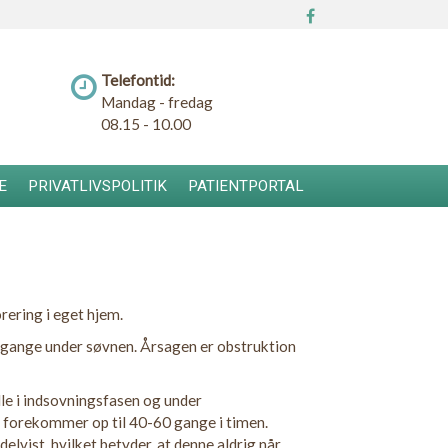
Telefontid:
Mandag - fredag
08.15 - 10.00
E
PRIVATLIVSPOLITIK
PATIENTPORTAL
rering i eget hjem.
 gange under søvnen. Årsagen er obstruktion
le i indsovningsfasen og under
forekommer op til 40-60 gange i timen.
elvist, hvilket betyder, at denne aldrig når