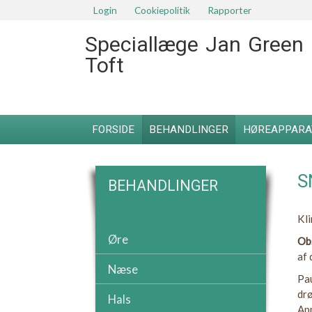
Login
Cookiepolitik
Rapporter
Speciallæge Jan Green
Toft
FORSIDE
BEHANDLINGER
HØREAPPARA
S
BEHANDLINGER
Kli
Øre
Ob
af 
Næse
Pau
dr
Hals
Apn