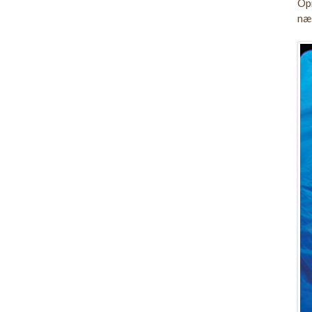
Opr
næ