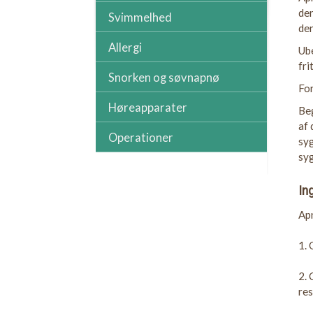
den
Svimmelhed
den
Allergi
Ube
fri
Snorken og søvnapnø
For
Høreapparater
Be
af 
Operationer
syg
syg
In
Apn
1. 
2. 
res