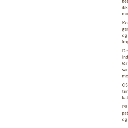
bes
ikk
mor
Ko
gen
og 
im
Den
Ind
Øst
sa
men
OSA
tim
ka
På 
pa
og 