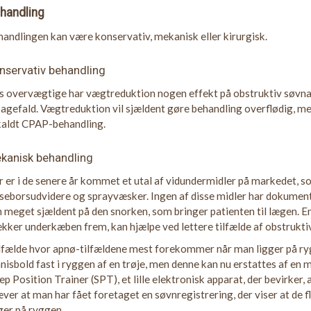
handling
andlingen kan være konservativ, mekanisk eller kirurgisk.
nservativ behandling
 overvægtige har vægtreduktion nogen effekt på obstruktiv søvnapn
bagefald. Vægtreduktion vil sjældent gøre behandling overflødig, m
kaldt CPAP-behandling.
kanisk behandling
 er i de senere år kommet et utal af vidundermidler på markedet, s
eborsudvidere og sprayvæsker. Ingen af disse midler har dokument
 meget sjældent på den snorken, som bringer patienten til lægen. En 
kker underkæben frem, kan hjælpe ved lettere tilfælde af obstrukt
ilfælde hvor apnø-tilfældene mest forekommer når man ligger på ryg
nisbold fast i ryggen af en trøje, men denne kan nu erstattes af en
ep Position Trainer (SPT), et lille elektronisk apparat, der bevirker
ver at man har fået foretaget en søvnregistrering, der viser at de
ger på ryggen.