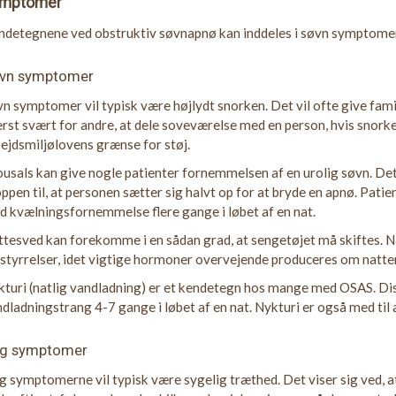
mptomer
ndetegnene ved obstruktiv søvnapnø kan inddeles i søvn sympto
vn symptomer
n symptomer vil typisk være højlydt snorken. Det vil ofte give fam
rst svært for andre, at dele soveværelse med en person, hvis snorke
ejdsmiljølovens grænse for støj.
usals kan give nogle patienter fornemmelsen af en urolig søvn. Det
ppen til, at personen sætter sig halvt op for at bryde en apnø. Pati
 kvælningsfornemmelse flere gange i løbet af en nat.
tesved kan forekomme i en sådan grad, at sengetøjet må skiftes. 
styrrelser, idet vigtige hormoner overvejende produceres om natte
turi (natlig vandladning) er et kendetegn hos mange med OSAS. Dis
dladningstrang 4-7 gange i løbet af en nat. Nykturi er også med ti
g symptomer
 symptomerne vil typisk være sygelig træthed. Det viser sig ved, a