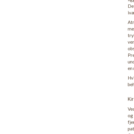
De
ivæ
Atm
med
try
ven
obs
Pre
und
en
Hvi
beh
Ki
Ved
og 
fj
pat