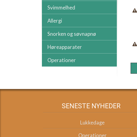
Svimmelhed
Allergi
Snorken og søvnapnø
Høreapparater
Operationer
SENESTE NYHEDER
Lukkedage
Operationer