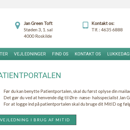
Jan Green Toft
Kontakt os:
Støden 3, 1. sal
Tlf. :
4635 6888
4000 Roskilde
TER
VEJLEDNINGER
FIND OS
KONTAKT OS
LUKKEDAG
ATIENTPORTALEN
Før du kan benytte Patientportalen, skal du først oplyse din mailad
Det gør du ved at henvende dig til Øre- næse- halsspecialist Jan 
For at logge ind på patientportalen skal du bruge dit MitID og føl
VEJLEDNING I BRUG AF MITID