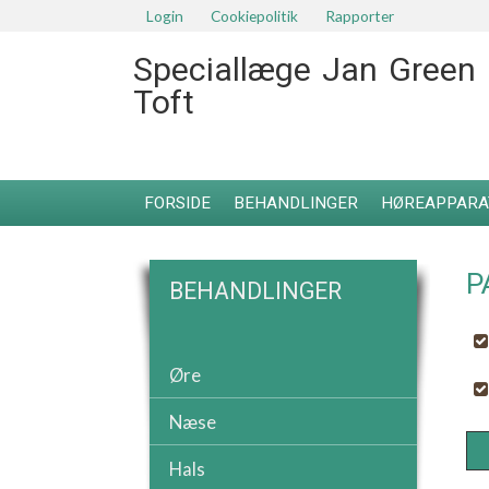
Login
Cookiepolitik
Rapporter
Speciallæge Jan Green
Toft
FORSIDE
BEHANDLINGER
HØREAPPARA
P
BEHANDLINGER
Øre
Næse
Hals